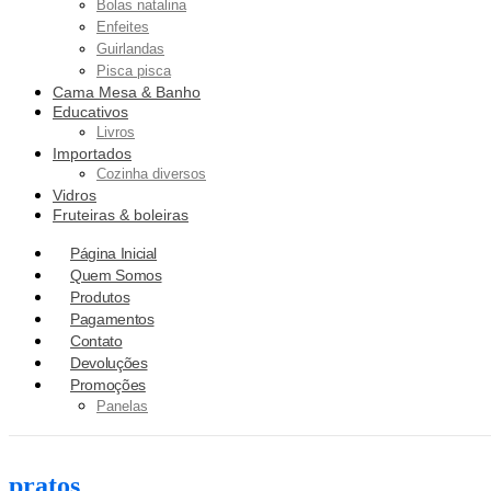
Bolas natalina
Enfeites
Guirlandas
Pisca pisca
Cama Mesa & Banho
Educativos
Livros
Importados
Cozinha diversos
Vidros
Fruteiras & boleiras
Página Inicial
Quem Somos
Produtos
Pagamentos
Contato
Devoluções
Promoções
Panelas
pratos