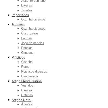
Assento sanitário
Lixeiras
Tapetes
Importados
Cozinha diversos
Aluminio
Cozinha diversos
Cuscuzeiras
Formas
Jogo de panelas
Panelas
Canecas
Plásticos
Cozinha
Potes
Plásticos diversos
Uso pessoal
Artigos festa Junina
Vestidos
Camisa
Enfeites
Artigos Natal
Árvores