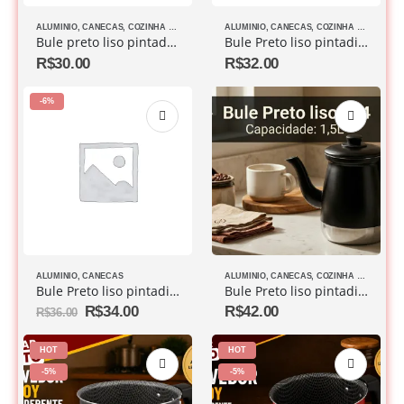
ALUMINIO
,
CANECAS
,
COZINHA DIVERSOS
ALUMINIO
,
CANECAS
,
COZINHA DIVERSOS
Bule preto liso pintadinho Nº 1 650 ml
Bule Preto liso pintadinho Nº 2 850 ml
R$
30.00
R$
32.00
-6%
ALUMINIO
,
CANECAS
ALUMINIO
,
CANECAS
,
COZINHA DIVERSOS
Bule Preto liso pintadinho Nº 3 1,3L
Bule Preto liso pintadinho Nº4 1,5L
R$
34.00
R$
42.00
R$
36.00
HOT
HOT
-5%
-5%