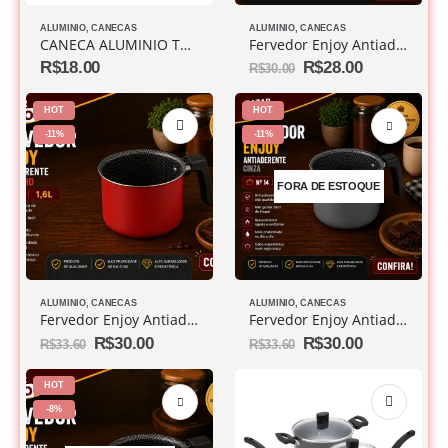
ALUMINIO
,
CANECAS
ALUMINIO
,
CANECAS
CANECA ALUMINIO TAMANHO 10 SEM TAMPA
Fervedor Enjoy Antiaderente Cinza Nº 12 1,1l
R$
18.00
R$
28.00
R$
30.00
HOT
HOT
-11%
-11%
FORA DE ESTOQUE
ALUMINIO
,
CANECAS
ALUMINIO
,
CANECAS
Fervedor Enjoy Antiaderente Vermelho Nº 14 1,6l
Fervedor Enjoy Antiaderente Vermelho Nº 14 1,6l
R$
30.00
R$
30.00
R$
33.60
R$
33.60
HOT
-8%