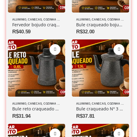
ALUMINIO
,
CANECAS
,
COZINHA DIVERSOS
ALUMINIO
,
CANECAS
,
COZINHA DIVERSOS
Fervedor bojudo craqueado com filtro 1,3L
Bule craqueado bojudo Nº 2 0,8L
R$
40.59
R$
32.00
ALUMINIO
,
CANECAS
,
COZINHA DIVERSOS
ALUMINIO
,
CANECAS
,
COZINHA DIVERSOS
Bule reto craqueado N º 1 0,6L
Bule craqueado Nº 3 1,3L
R$
31.94
R$
37.81