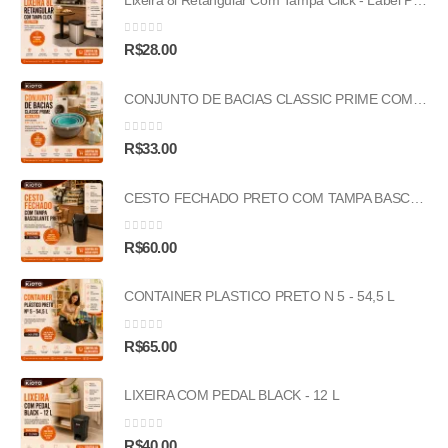
0
out of 5
R$
28.00
CONJUNTO DE BACIAS CLASSIC PRIME COM 4 PECAS-(2,4L/4L/6,5L/9L)
0
out of 5
R$
33.00
CESTO FECHADO PRETO COM TAMPA BASCULANTE PRETA - 53L
0
out of 5
R$
60.00
CONTAINER PLASTICO PRETO N 5 - 54,5 L
0
out of 5
R$
65.00
LIXEIRA COM PEDAL BLACK - 12 L
0
out of 5
R$
40.00