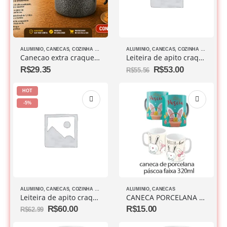
ALUMINIO
,
CANECAS
,
COZINHA DIVERSOS
ALUMINIO
,
CANECAS
,
COZINHA DIVERSOS
Canecao extra craqueado – Nº 12 -1.1L
Leiteira de apito craqueada -1L
R$
29.35
R$
53.00
R$
55.56
HOT
-5%
ALUMINIO
,
CANECAS
,
COZINHA DIVERSOS
ALUMINIO
,
CANECAS
Leiteira de apito craqueada 1,5L
CANECA PORCELANA PASCOA 300ML (1 unindade)
R$
60.00
R$
15.00
R$
62.99