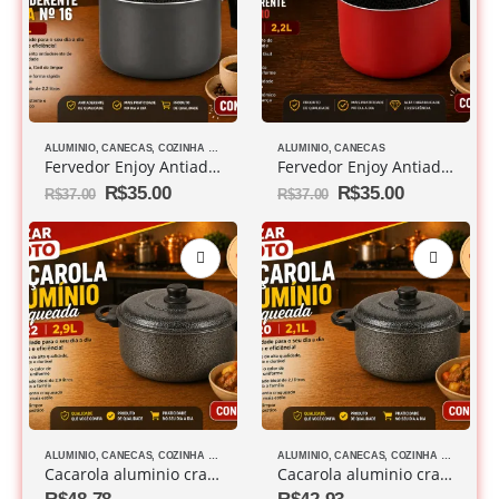
ALUMINIO
,
CANECAS
,
COZINHA DIVERSOS
ALUMINIO
,
CANECAS
Fervedor Enjoy Antiaderente Cinza Nº 16
Fervedor Enjoy Antiaderente Vermelho Nº 16
R$
35.00
R$
35.00
R$
37.00
R$
37.00
ALUMINIO
,
CANECAS
,
COZINHA DIVERSOS
ALUMINIO
,
CANECAS
,
COZINHA DIVERSOS
Cacarola aluminio craqueada Nº 22 2,9L
Cacarola aluminio craqueada Nº 20 2,1L