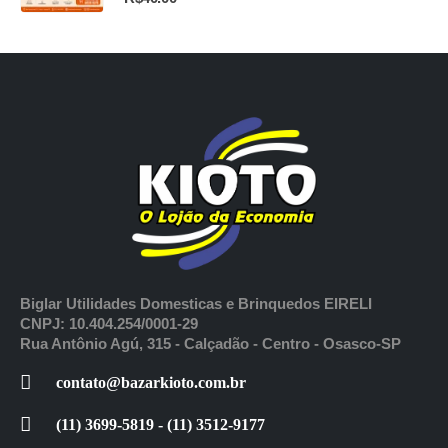
Biglar Utilidades Domesticas e Brinquedos EIRELI
CNPJ: 10.404.254/0001-29
Rua Antônio Agú, 315 - Calçadão - Centro - Osasco-SP
contato@bazarkioto.com.br
(11) 3699-5819 - (11) 3512-9177