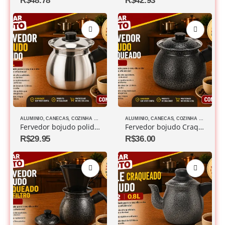
R$
48.78
R$
42.93
ALUMINIO
,
CANECAS
,
COZINHA DIVERSOS
ALUMINIO
,
CANECAS
,
COZINHA DIVERSOS
Fervedor bojudo polido 1,3L
Fervedor bojudo Craqueado 1,3L
R$
29.95
R$
36.00