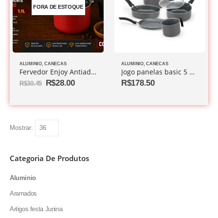
FORA DE ESTOQUE
ALUMINIO
,
CANECAS
ALUMINIO
,
CANECAS
Fervedor Enjoy Antiaderente Vermelho Nº 12 1,1l
Jogo panelas basic 5 peças tampa vidro antiaderente cinza
R$
28.00
R$
178.50
R$
30.45
Mostrar:
Categoria De Produtos
Aluminio
Aramados
Artigos festa Junina