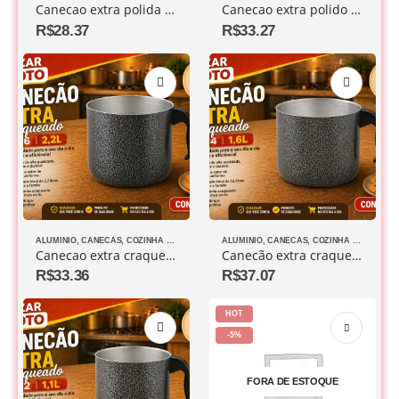
Canecao extra polida – Nº 12 -1.1L
Canecao extra polido – Nº 14 – 1.6L
R$
28.37
R$
33.27
ALUMINIO
,
CANECAS
,
COZINHA DIVERSOS
ALUMINIO
,
CANECAS
,
COZINHA DIVERSOS
Canecao extra craqueado – Nº 16 – 2,2L
Canecão extra craqueado – Nº 14 1.6L
R$
33.36
R$
37.07
HOT
-5%
FORA DE ESTOQUE