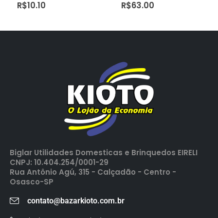
R$
10.10
R$
63.00
Biglar Utilidades Domesticas e Brinquedos EIRELI
CNPJ: 10.404.254/0001-29
Rua Antônio Agú, 315 - Calçadão - Centro -
Osasco-SP
contato@bazarkioto.com.br