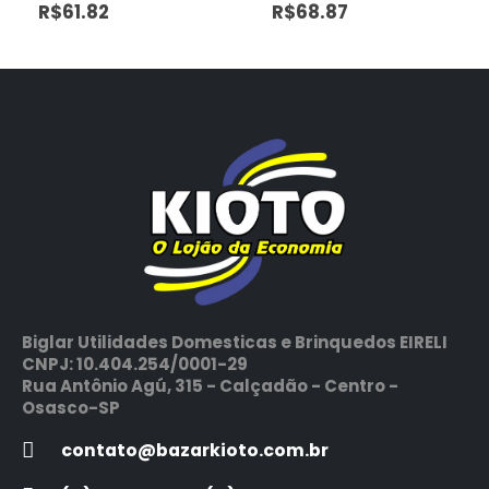
R$
61.82
R$
68.87
Biglar Utilidades Domesticas e Brinquedos EIRELI
CNPJ: 10.404.254/0001-29
Rua Antônio Agú, 315 - Calçadão - Centro -
Osasco-SP
contato@bazarkioto.com.br