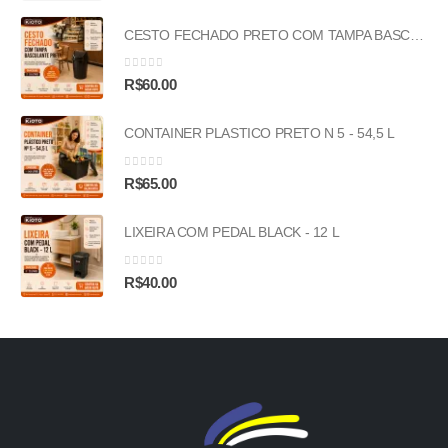
CESTO FECHADO PRETO COM TAMPA BASCULANTE PRETA - 53L
0
out of 5
R$
60.00
CONTAINER PLASTICO PRETO N 5 - 54,5 L
0
out of 5
R$
65.00
LIXEIRA COM PEDAL BLACK - 12 L
0
out of 5
R$
40.00