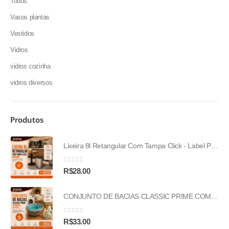
Todos
Vasos plantas
Vestidos
Vidros
vidros cozinha
vidros diversos
Produtos
Lixeira 8l Retangular Com Tampa Click - Label Prata
0
out of 5
R$
28.00
CONJUNTO DE BACIAS CLASSIC PRIME COM 4 PECAS-(2,4L/4L/6,5L/9L)
0
out of 5
R$
33.00