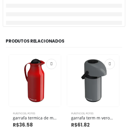
PRODUTOS RELACIONADOS
PLÁSTICOS
,
POTES
PLÁSTICOS
,
POTES
garrafa termica de mesa siena 1,0l vermelha eco
garrafa term m verona pressao 600ml cinza medio eco
R$
36.58
R$
61.82