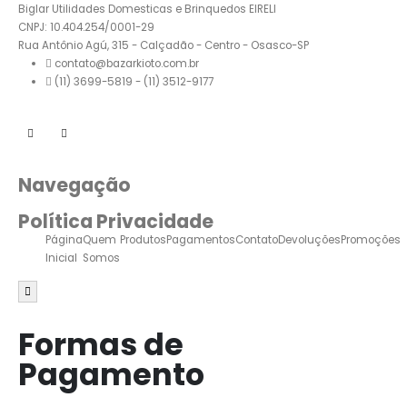
Biglar Utilidades Domesticas e Brinquedos EIRELI
CNPJ: 10.404.254/0001-29
Rua Antônio Agú, 315 - Calçadão - Centro - Osasco-SP
contato@bazarkioto.com.br
(11) 3699-5819 - (11) 3512-9177
Navegação
Política Privacidade
Página
Quem
Produtos
Pagamentos
Contato
Devoluções
Promoções
Inicial
Somos
Menu de alternância de hambúrguer
Formas de
Pagamento