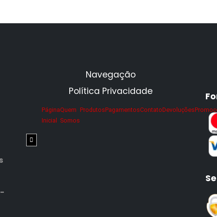
Navegação
Política Privacidade
Fo
Página
Quem
Produtos
Pagamentos
Contato
Devoluções
Promoç
Inicial
Somos
Menu de alternância de hambúrguer
s
Se
 -