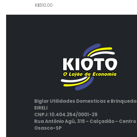
R$
510.00
Biglar Utilidades Domesticas e Brinquedo
EIRELI
CNPJ: 10.404.254/0001-29
Rua Antônio Agú, 315 - Calçadão - Centro
Osasco-SP