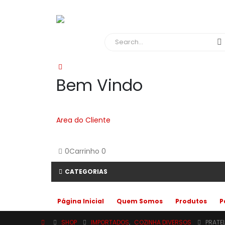
Bem Vindo
Area do Cliente
0
Carrinho
0
CATEGORIAS
Página Inicial
Quem Somos
Produtos
P
SHOP
IMPORTADOS
,
COZINHA DIVERSOS
PRATE