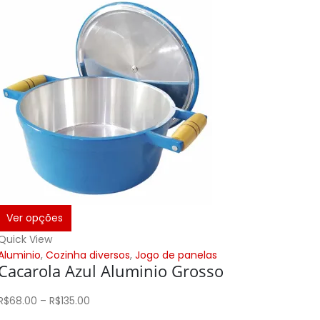
Ver opções
Adicion
Quick View
Quick Vi
Aluminio
,
Cozinha diversos
,
Jogo de panelas
Aluminio
Cacarola Azul Aluminio Grosso
Jogo 
Gross
R$
68.00
–
R$
135.00
R$
510.00