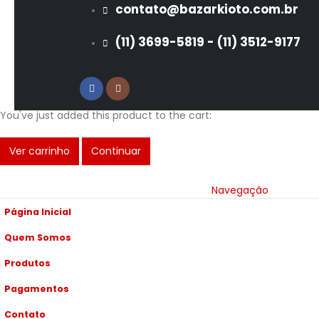
contato@bazarkioto.com.br
(11) 3699-5819 - (11) 3512-9177
You've just added this product to the cart:
Ver carrinho
Continuar
Navegação
Página Inicial
Quem Somos
Produtos
Pagamentos
Contato