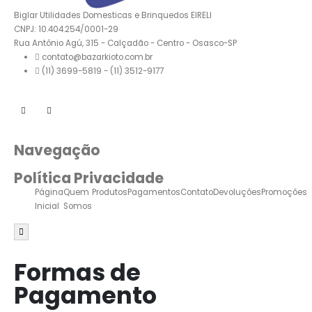
Biglar Utilidades Domesticas e Brinquedos EIRELI
CNPJ: 10.404.254/0001-29
Rua Antônio Agú, 315 - Calçadão - Centro - Osasco-SP
contato@bazarkioto.com.br
(11) 3699-5819 - (11) 3512-9177
Navegação
Política Privacidade
Página
Quem
Produtos
Pagamentos
Contato
Devoluções
Promoções
Inicial
Somos
Menu de alternância de hambúrguer
Formas de
Pagamento