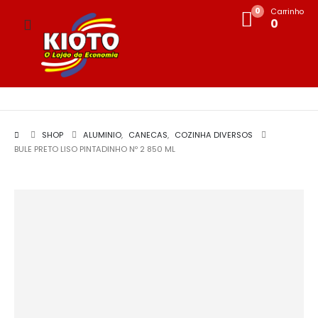
0
Carrinho
0
SHOP
ALUMINIO
,
CANECAS
,
COZINHA DIVERSOS
BULE PRETO LISO PINTADINHO Nº 2 850 ML