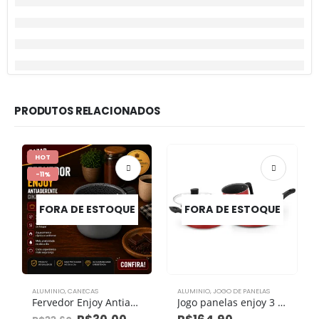
PRODUTOS RELACIONADOS
HOT
-11%
FORA DE ESTOQUE
FORA DE ESTOQUE
ALUMINIO
,
CANECAS
ALUMINIO
,
JOGO DE PANELAS
Fervedor Enjoy Antiaderente Vermelho Nº 14 1,6l
Jogo panelas enjoy 3 peças C/ Tampa Vidro antiaderente Vermelho