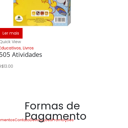
Ler mais
Quick View
Educativos
,
Livros
505 Atividades
R$
13.00
Formas de
Pagamento
amentos
Contato
Devoluções
Promoções