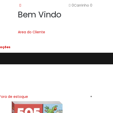
0
Carrinho
0
Bem Vindo
Area do Cliente
oções
Fora de estoque
Fora de 