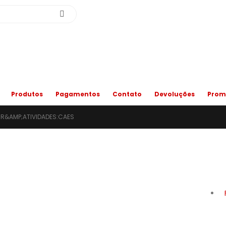
Produtos
Pagamentos
Contato
Devoluções
Prom
R&AMP;ATIVIDADES:CAES