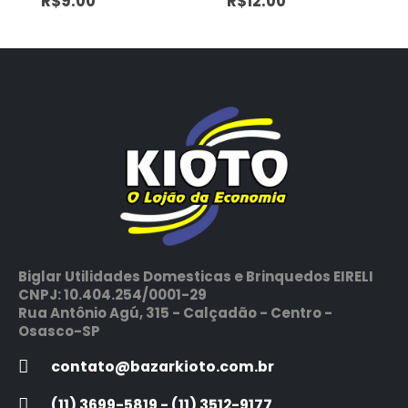
R$
9.00
R$
12.00
Biglar Utilidades Domesticas e Brinquedos EIRELI
CNPJ: 10.404.254/0001-29
Rua Antônio Agú, 315 - Calçadão - Centro -
Osasco-SP
contato@bazarkioto.com.br
(11) 3699-5819 - (11) 3512-9177