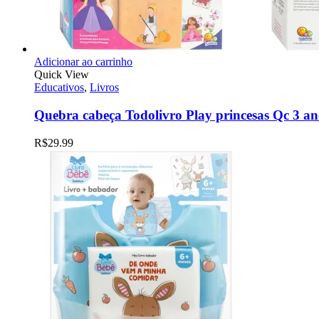
Adicionar ao carrinho
Quick View
Educativos
,
Livros
Quebra cabeça Todolivro Play princesas Qc 3 an
R$
29.99