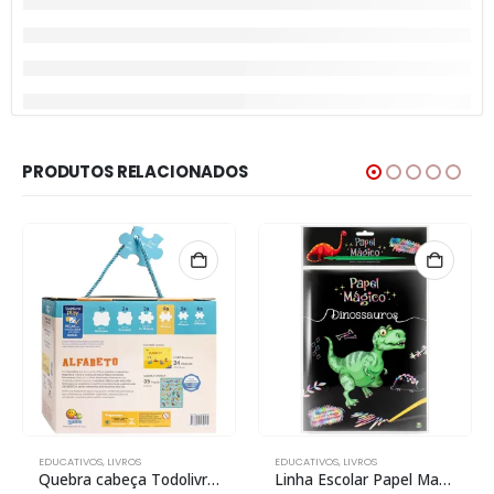
PRODUTOS RELACIONADOS
EDUCATIVOS
,
LIVROS
EDUCATIVOS
,
LIVROS
Quebra cabeça Todolivro Play Alfabeto Qc 4 anos
Linha Escolar Papel Magico: Dinossauros