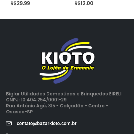
R$
29.99
R$
12.00
Biglar Utilidades Domesticas e Brinquedos EIRELI
CNPJ: 10.404.254/0001-29
Rua Antônio Agú, 315 - Calçadão - Centro -
Osasco-SP
contato@bazarkioto.com.br