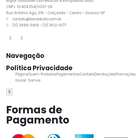
Biglar Utilidades Domesticas e Brinquedos EIRELI
CNPJ: 10.404.254/0001-29
Rua Antônio Agú, 315 - Calçadão - Centro - Osasco-SP
contato@bazarkioto.com.br
(11) 3699-5819 - (11) 3512-9177
Navegação
Política Privacidade
Página
Quem
Produtos
Pagamentos
Contato
Devoluções
Promoções
Inicial
Somos
Menu de alternância de hambúrguer
Formas de
Pagamento