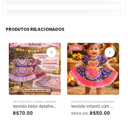
PRODUTOS RELACIONADOS
-17%
ARTIGOS FESTA JUNINA
,
VESTIDOS
ARTIGOS FESTA JUNINA
,
VESTIDOS
Vestido bebe detalhe em “v” Cor: sortidos peça
Vestido Infantil com Detalhe Coracao cores sortidas
R$
70.00
R$
50.00
R$
60.00