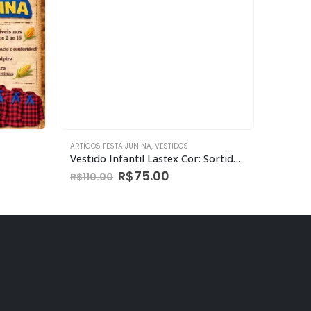
ARTIGOS FESTA JUNINA
,
VESTIDOS
ARTIGOS 
Vestido Infantil Lastex Cor: Sortidos
R$
75.00
R$
110.00
R$
110