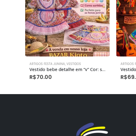
ARTIGOS FESTA JUNINA
,
VESTIDOS
ARTIGOS 
Vestido bebe detalhe em “v” Cor: sortidos peça
Vestido
R$
70.00
R$
69