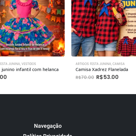
FESTA JUNINA
,
VESTIDOS
ARTIGOS FESTA JUNINA
,
CAMISA
 junino infantil com helanca
Camisa Xadrez Flanelada
.00
R$
53.00
R$
70.00
Navegação