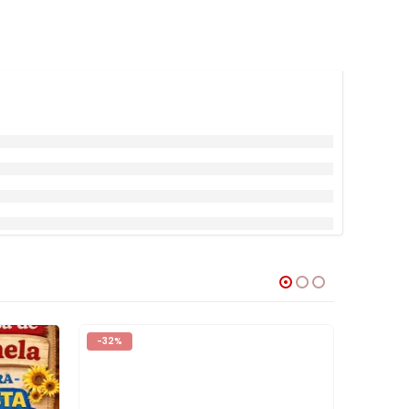
-32%
-27%