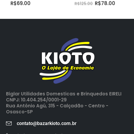
R$
69.00
R$
78.00
R$
125.00
Biglar Utilidades Domesticas e Brinquedos EIRELI
CNPJ: 10.404.254/0001-29
Rua Antônio Agú, 315 - Calçadão - Centro -
Osasco-SP
contato@bazarkioto.com.br