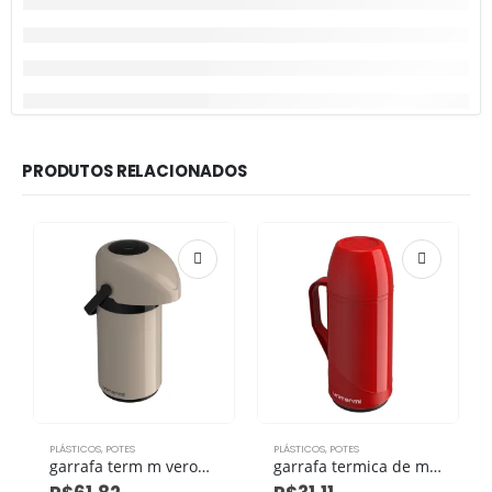
PRODUTOS RELACIONADOS
PLÁSTICOS
,
POTES
PLÁSTICOS
,
POTES
garrafa term m verona pressao 600ml bege eco
garrafa termica de mesa roma 500ml vermelha eco