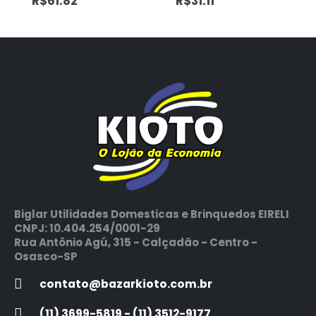
R$
61.82
R$
31.11
Biglar Utilidades Domesticas e Brinquedos EIRELI
CNPJ: 10.404.254/0001-29
Rua Antônio Agú, 315 - Calçadão - Centro -
Osasco-SP
contato@bazarkioto.com.br
(11) 3699-5819 - (11) 3512-9177