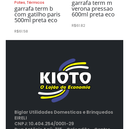
garrafa term m
Potes
,
Térmicos
garrafa term b
verona pressao
com gatilho paris
600ml preta eco
500ml preta eco
R$
61.82
R$
61.58
Biglar Utilidades Domesticas e Brinquedos
EIRELI
CNPJ: 10.404.254/0001-29