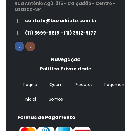
Rua Antônio Agú, 315 - Calçadão - Centro -
Osasco-SP
contato@bazarkioto.com.br
(11) 3699-5819 - (11) 3512-9177
Navegação
Política Privacidade
Página
Quem
Produtos
Pagamentos
Inicial
Somos
Formas de Pagamento