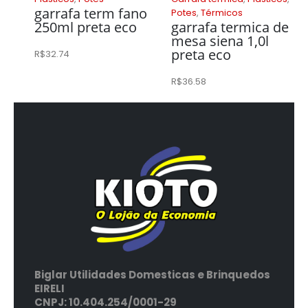
garrafa term fano
Potes
,
Térmicos
250ml preta eco
garrafa termica de
mesa siena 1,0l
preta eco
R$
32.74
R$
36.58
Biglar Utilidades Domesticas e Brinquedos
EIRELI
CNPJ: 10.404.254/0001-29