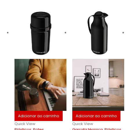
Adicionar ao carrinho
Adicionar ao carrinho
Quick View
Quick View
Plásticos
,
Potes
Garrafa térmica
,
Plásticos
,