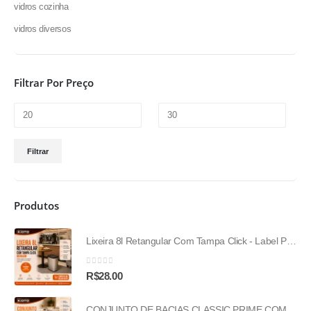
vidros cozinha
vidros diversos
Filtrar Por Preço
Filtrar
Produtos
Lixeira 8l Retangular Com Tampa Click - Label Prata
0
out of 5
R$
28.00
CONJUNTO DE BACIAS CLASSIC PRIME COM 4 PECAS-(2,4L/4L/6,5L/9L)