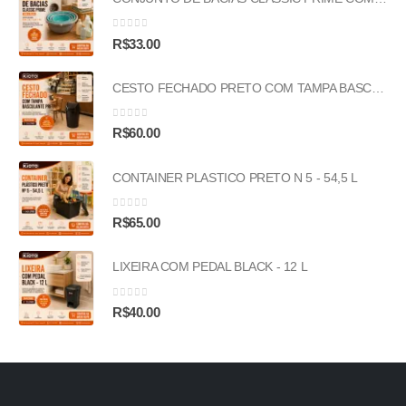
0
out of 5
R$
33.00
CESTO FECHADO PRETO COM TAMPA BASCULANTE PRETA - 53L
0
out of 5
R$
60.00
CONTAINER PLASTICO PRETO N 5 - 54,5 L
0
out of 5
R$
65.00
LIXEIRA COM PEDAL BLACK - 12 L
0
out of 5
R$
40.00