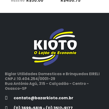
R$
30.00
R$
450.75
R$
33.60
Biglar Utilidades Domesticas e Brinquedos EIRELI
CNPJ: 10.404.254/0001-29
Rua Antônio Agú, 315 - Calçadão - Centro -
Osasco-SP
contato@bazarkioto.com.br
(11) 3699-5819 - (11) 3512-9177