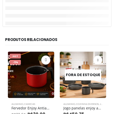
PRODUTOS RELACIONADOS
HOT
-11%
FORA DE ESTOQUE
ALUMINIO
,
CANECAS
ALUMINIO
,
COZINHA DIVERSOS
,
JOGO DE PANELAS
Fervedor Enjoy Antiaderente Vermelho Nº 14 1,6l
Jogo panelas enjoy antiaderente com 6 peças tampa vidro e panela pressão