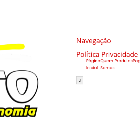
Navegação
Política Privacidade
Página
Quem
Produtos
Pa
Inicial
Somos
Menu de alternância de hamb