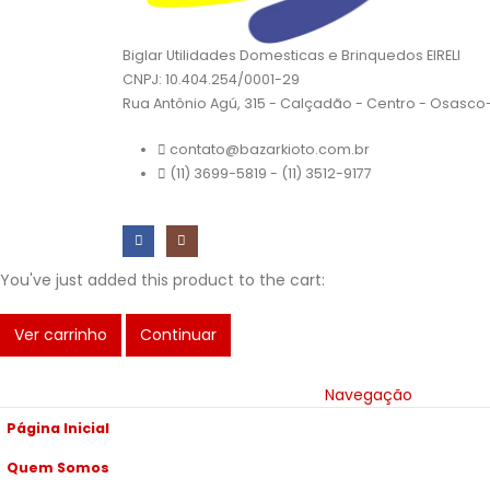
Biglar Utilidades Domesticas e Brinquedos EIRELI
CNPJ: 10.404.254/0001-29
Rua Antônio Agú, 315 - Calçadão - Centro - Osasc
contato@bazarkioto.com.br
(11) 3699-5819 - (11) 3512-9177
You've just added this product to the cart:
Ver carrinho
Continuar
Navegação
Página Inicial
Quem Somos