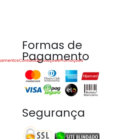
Formas de
Pagamento
gamentos
Contato
Devoluções
Promoções
úrguer
Segurança