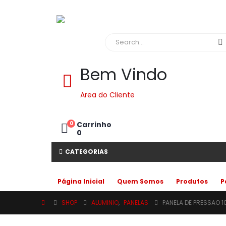
Bem Vindo
Area do Cliente
0
Carrinho
0
CATEGORIAS
Página Inicial
Quem Somos
Produtos
P
SHOP
ALUMINIO
,
PANELAS
PANELA DE PRESSAO 1