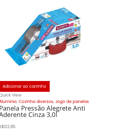
Adicionar ao carrinho
Adicion
Quick View
Quick Vi
Aluminio
,
Cozinha diversos
,
Jogo de panelas
Aluminio
Panela Pressão Alegrete Anti
Panel
Aderente Cinza 3,0l
Fecha
R$
122.85
R$
63.00