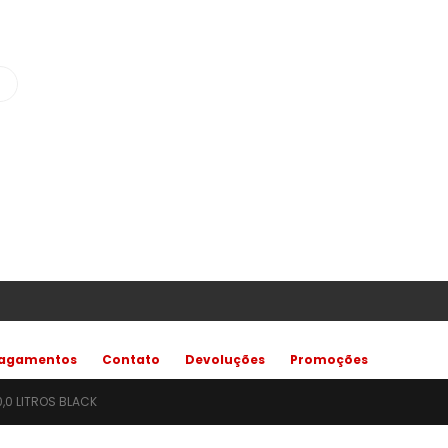
agamentos
Contato
Devoluções
Promoções
0,0 LITROS BLACK