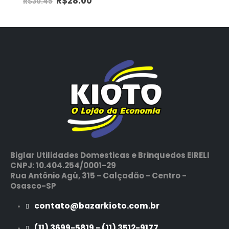
R$
28.00
R$
30.45
Biglar Utilidades Domesticas e Brinquedos EIRELI
CNPJ: 10.404.254/0001-29
Rua Antônio Agú, 315 - Calçadão - Centro -
Osasco-SP
contato@bazarkioto.com.br
(11) 3699-5819 - (11) 3512-9177