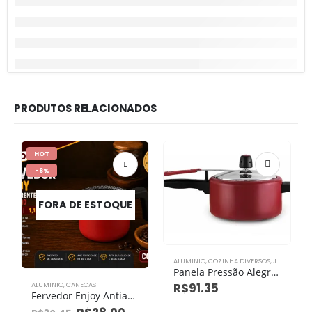
PRODUTOS RELACIONADOS
HOT
-8%
FORA DE ESTOQUE
ALUMINIO
,
COZINHA DIVERSOS
,
JOGO DE PANELAS
Panela Pressão Alegrete Anti Aderente Vermelho 2,5l
ALUMINIO
,
CANECAS
R$
91.35
Fervedor Enjoy Antiaderente Vermelho Nº 12 1,1l