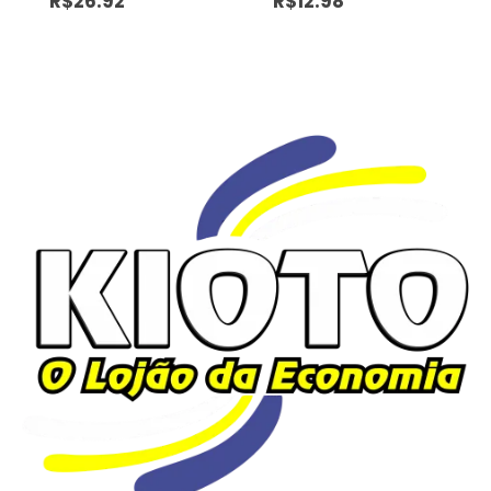
R$
26.92
R$
12.98