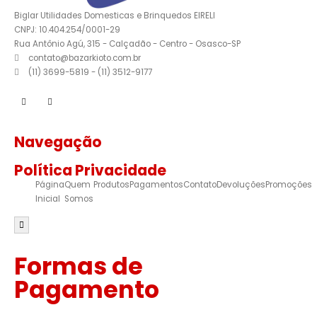
Biglar Utilidades Domesticas e Brinquedos EIRELI
CNPJ: 10.404.254/0001-29
Rua Antônio Agú, 315 - Calçadão - Centro - Osasco-SP
contato@bazarkioto.com.br
(11) 3699-5819 - (11) 3512-9177
Navegação
Política Privacidade
Página
Quem
Produtos
Pagamentos
Contato
Devoluções
Promoções
Inicial
Somos
Menu de alternância de hambúrguer
Formas de
Pagamento