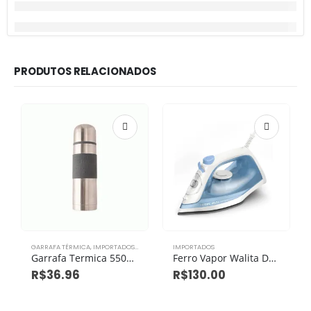
PRODUTOS RELACIONADOS
GARRAFA TÉRMICA
,
IMPORTADOS
,
TÉRMICOS
IMPORTADOS
Garrafa Termica 550ml Aço Inox
Ferro Vapor Walita Dst1050/22
R$
36.96
R$
130.00