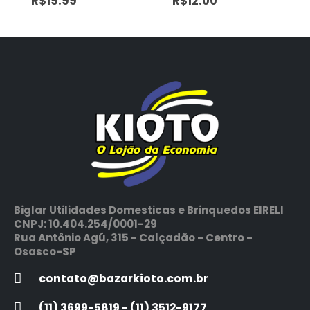
R$
19.99
R$
12.00
Biglar Utilidades Domesticas e Brinquedos EIRELI
CNPJ: 10.404.254/0001-29
Rua Antônio Agú, 315 - Calçadão - Centro -
Osasco-SP
contato@bazarkioto.com.br
(11) 3699-5819 - (11) 3512-9177