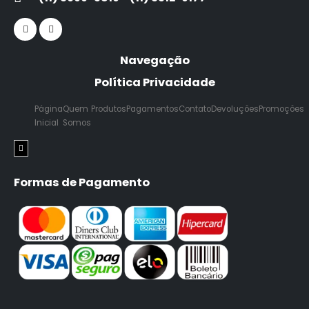
Navegação
Política Privacidade
Página
Quem
Produtos
Pagamentos
Contato
Devoluções
Promoções
Inicial
Somos
Menu de alternância de hambúrguer
Formas de Pagamento