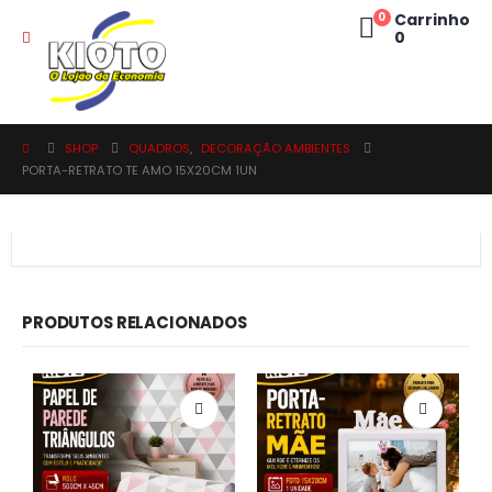
0
Carrinho
0
SHOP
QUADROS
,
DECORAÇÃO AMBIENTES
PORTA-RETRATO TE AMO 15X20CM 1UN
PRODUTOS RELACIONADOS