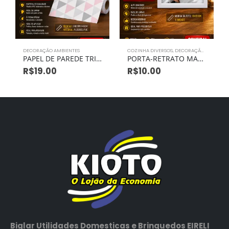
DECORAÇÃO AMBIENTES
COZINHA DIVERSOS
,
DECORAÇÃO AMBIENTES
PAPEL DE PAREDE TRIANGULOS PLASTICO PVC 500CM X 45CM
PORTA-RETRATO MAE 15X20CM 1UN
R$
19.00
R$
10.00
Biglar Utilidades Domesticas e Brinquedos EIRELI