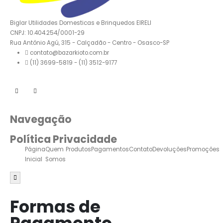
Biglar Utilidades Domesticas e Brinquedos EIRELI
CNPJ: 10.404.254/0001-29
Rua Antônio Agú, 315 - Calçadão - Centro - Osasco-SP
contato@bazarkioto.com.br
(11) 3699-5819 - (11) 3512-9177
Navegação
Política Privacidade
Página
Quem
Produtos
Pagamentos
Contato
Devoluções
Promoções
Inicial
Somos
Menu de alternância de hambúrguer
Formas de