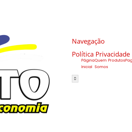
Navegação
Política Privacidade
Página
Quem
Produtos
Pa
Inicial
Somos
Menu de alternância de hamb