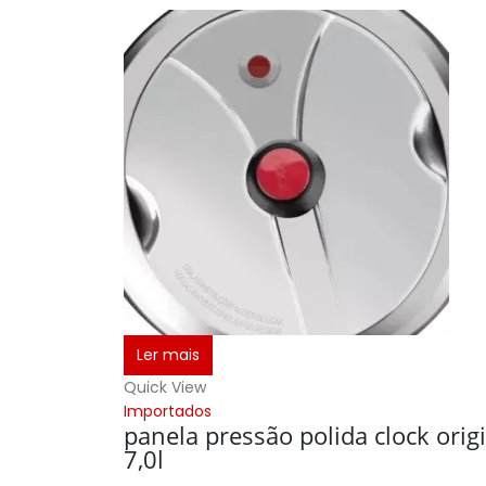
Ler mais
Quick View
Importados
panela pressão polida clock orig
7,0l