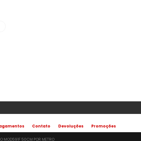
agamentos
Contato
Devoluções
Promoções
DO MOD591F 50CM POR METRO