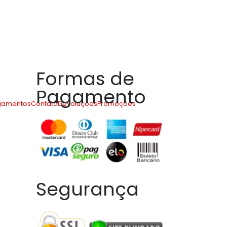
Formas de
Pagamento
gamentos
Contato
Devoluções
Promoções
úrguer
Segurança