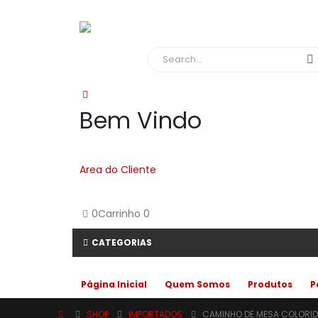
Bem Vindo
Area do Cliente
0
Carrinho
0
CATEGORIAS
Página Inicial
Quem Somos
Produtos
P
SHOP
IMPORTADOS
CAMINHO DE MESA COLORI