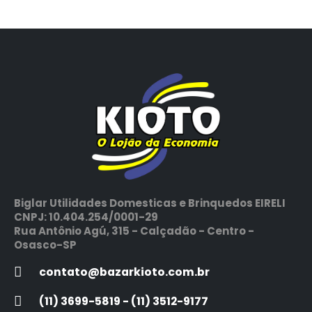
Biglar Utilidades Domesticas e Brinquedos EIRELI
CNPJ: 10.404.254/0001-29
Rua Antônio Agú, 315 - Calçadão - Centro -
Osasco-SP
contato@bazarkioto.com.br
(11) 3699-5819 - (11) 3512-9177