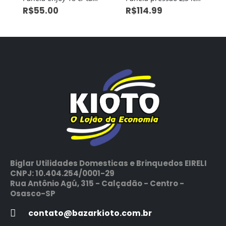
R$
55.00
R$
114.99
Biglar Utilidades Domesticas e Brinquedos EIRELI
CNPJ: 10.404.254/0001-29
Rua Antônio Agú, 315 - Calçadão - Centro -
Osasco-SP
contato@bazarkioto.com.br