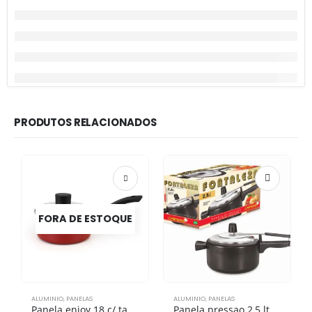
PRODUTOS RELACIONADOS
FORA DE ESTOQUE
ALUMINIO
,
PANELAS
ALUMINIO
,
PANELAS
Panela enjoy 18 c/ tampa vidro antiaderente vermelho
Panela pressao 2,5 lts black tp polida