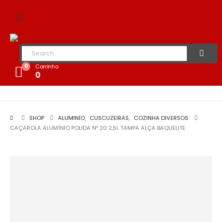
0
Carrinho
0
SHOP
ALUMINIO
,
CUSCUZEIRAS
,
COZINHA DIVERSOS
CAÇAROLA ALUMÍNIO POLIDA Nº 20 2,5L TAMPA ALÇA BAQUELITE