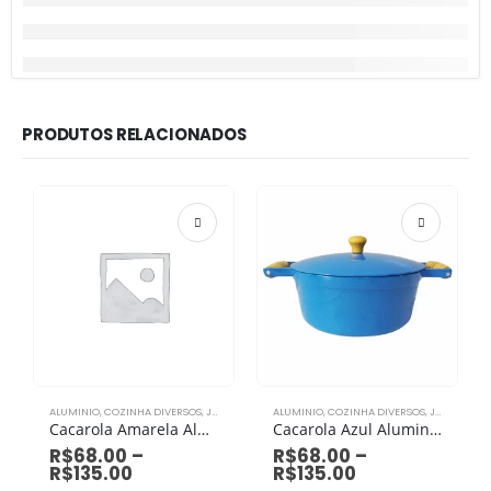
PRODUTOS RELACIONADOS
ALUMINIO
,
COZINHA DIVERSOS
,
JOGO DE PANELAS
ALUMINIO
,
COZINHA DIVERSOS
,
JOGO DE PANELAS
Cacarola Amarela Aluminio Grosso
Cacarola Azul Aluminio Grosso
R$
68.00
–
R$
68.00
–
R$
135.00
R$
135.00