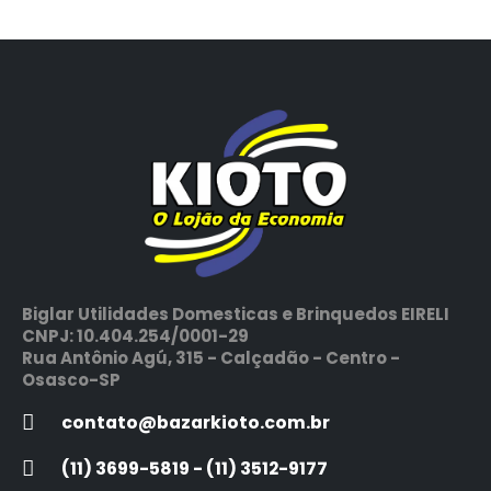
Biglar Utilidades Domesticas e Brinquedos EIRELI
CNPJ: 10.404.254/0001-29
Rua Antônio Agú, 315 - Calçadão - Centro -
Osasco-SP
contato@bazarkioto.com.br
(11) 3699-5819 - (11) 3512-9177