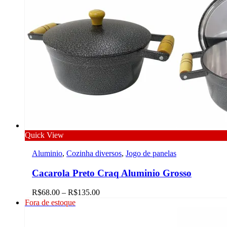
Quick View
Aluminio
,
Cozinha diversos
,
Jogo de panelas
Cacarola Preto Craq Aluminio Grosso
R$
68.00
–
R$
135.00
Fora de estoque