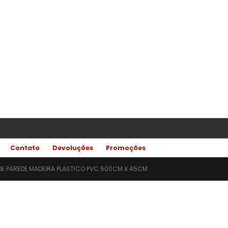
Contato
Devoluções
Promoções
 DE PAREDE MADEIRA PLASTICO PVC 500CM X 45CM