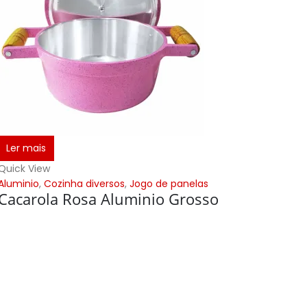
Ler mais
Ler ma
Quick View
Quick Vi
Aluminio
,
Cozinha diversos
,
Jogo de panelas
Aluminio
Cacarola Rosa Aluminio Grosso
Jogo 
Gross
R$
510.00