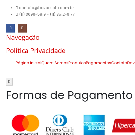
contato@bazarkioto.com.br
(11) 3699-5819 - (11) 3512-9177
Navegação
Política Privacidade
Página Inicial
Quem Somos
Produtos
Pagamentos
Contato
Dev
Menu de alternância de hambúrguer
Formas de Pagamento