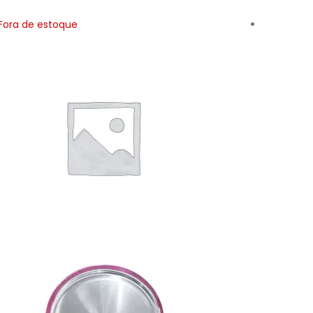
Fora de estoque
Fora de 