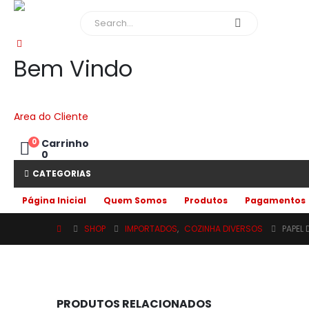
Bem Vindo
Area do Cliente
0
Carrinho
0
CATEGORIAS
Página Inicial
Quem Somos
Produtos
Pagamentos
SHOP
IMPORTADOS
,
COZINHA DIVERSOS
PAPEL
PRODUTOS RELACIONADOS