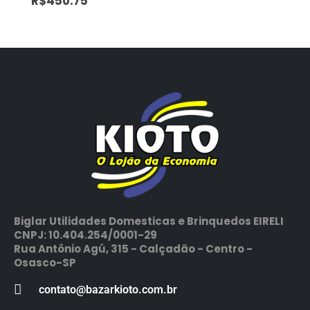
R$
450.75
Biglar Utilidades Domesticas e Brinquedos EIRELI
CNPJ: 10.404.254/0001-29
Rua Antônio Agú, 315 - Calçadão - Centro -
Osasco-SP
contato@bazarkioto.com.br