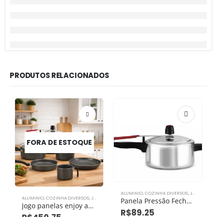
PRODUTOS RELACIONADOS
FORA DE ESTOQUE
ALUMINIO
,
COZINHA DIVERSOS
,
JOGO DE PANELAS
ALUMINIO
,
COZINHA DIVERSOS
,
JOGO DE PANELAS
Panela Pressão Fechamento Interno Alegrete 2,5l Polido
Jogo panelas enjoy antiaderente com 6 peças tampa vidro e panela pressão
R$
89.25