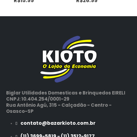
R$
15.99
R$
26.99
Biglar Utilidades Domesticas e Brinquedos EIRELI
CNPJ: 10.404.254/0001-29
Rua Antônio Agú, 315 - Calçadão - Centro -
Osasco-SP
contato@bazarkioto.com.br
(11) 3699-5819 - (11) 3512-9177