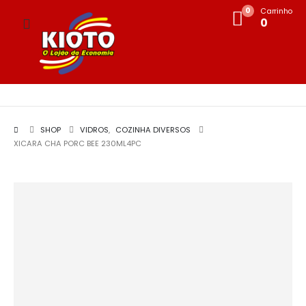
0
Carrinho
0
SHOP
VIDROS
,
COZINHA DIVERSOS
XICARA CHA PORC BEE 230ML4PC