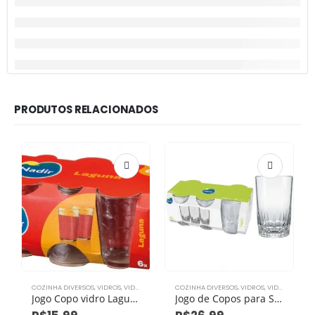
PRODUTOS RELACIONADOS
COZINHA DIVERSOS
,
VIDROS
,
VIDROS COZINHA
COZINHA DIVERSOS
,
VIDROS
,
VIDROS COZINHA
Jogo Copo vidro Laguna 265 ml c/6
Jogo de Copos para Suco Vegas Nadir 240ml com 6 peças