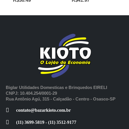
R$
36.49
R$
41.97
Biglar Utilidades Domesticas e Brinquedos EIRELI
CNPJ: 10.404.254/0001-29
Rua Antônio Agú, 315 - Calçadão - Centro - Osasco-SP
contato@bazarkioto.com.br
(11) 3699-5819 - (11) 3512-9177