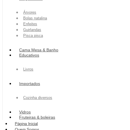
Árvores
Bolas natalina
Enfeites
Guirlandas
Pisca pisca
Cama Mesa & Banho
Educativos
Livros
Importados
Cozinha diversos
Vidros
Fruteiras & boleiras
Página Inicial
Quem Somos