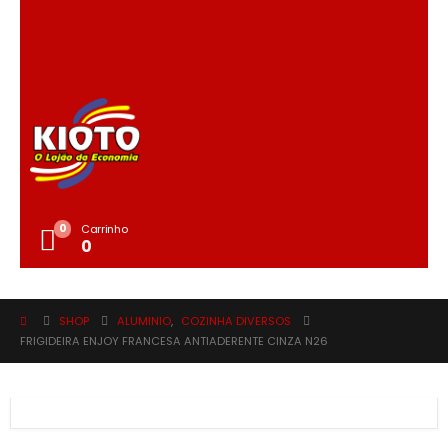
0
Carrinho
0
SHOP
ALUMINIO
,
COZINHA DIVERSOS
FRIGIDEIRA ENJOY FRANCESA ANTIADERENTE CINZA N26