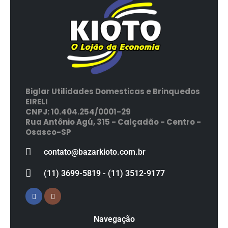
Biglar Utilidades Domesticas e Brinquedos
EIRELI
CNPJ: 10.404.254/0001-29
Rua Antônio Agú, 315 - Calçadão - Centro -
Osasco-SP
contato@bazarkioto.com.br
(11) 3699-5819 - (11) 3512-9177
Navegação