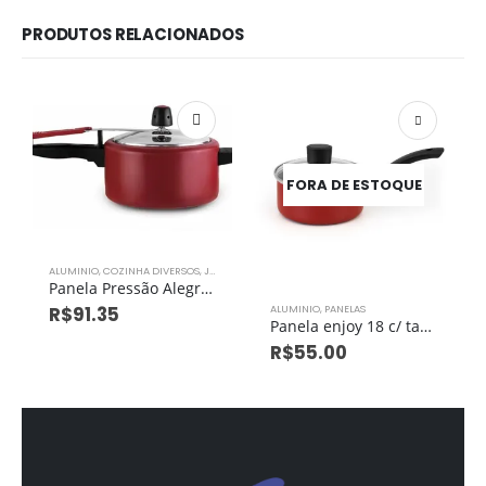
PRODUTOS RELACIONADOS
FORA DE ESTOQUE
ALUMINIO
,
COZINHA DIVERSOS
,
JOGO DE PANELAS
Panela Pressão Alegrete Anti Aderente Vermelho 2,5l
R$
91.35
ALUMINIO
,
PANELAS
Panela enjoy 18 c/ tampa vidro antiaderente vermelho
R$
55.00