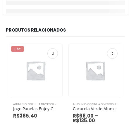
PRODUTOS RELACIONADOS
HOT
ALUMINIO
,
COZINHA DIVERSOS
,
JOGO DE PANELAS
ALUMINIO
,
COZINHA DIVERSOS
,
JOGO DE PANELAS
Jogo Panelas Enjoy Com 10 Peças Com Panela Pressão
Cacarola Verde Aluminio Grosso
R$
365.40
R$
68.00
–
R$
135.00