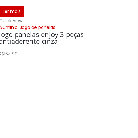
Ler mais
Quick View
Aluminio
,
Jogo de panelas
Jogo panelas enjoy 3 peças
antiaderente cinza
R$
164.90
Adicion
Quick Vi
Aluminio
Panela
antia