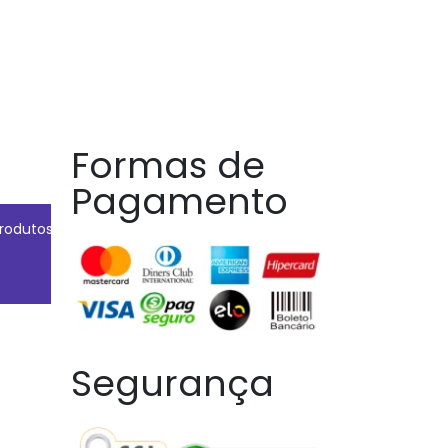
R$
171.15
Formas de
Pagamento
rodutos
Pagamentos
Contato
Devoluções
Segurança