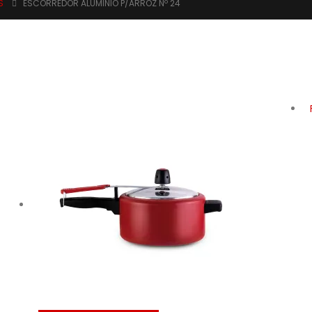
S
ESCORREDOR ALUMINIO P/ARROZ Nº 24