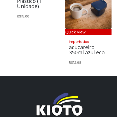
Plastico (1
Unidade)
R$
15.00
Quick View
Importados
acucareiro
350ml azul eco
R$
12.98