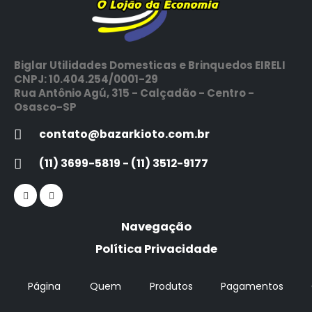
Biglar Utilidades Domesticas e Brinquedos EIRELI
CNPJ: 10.404.254/0001-29
Rua Antônio Agú, 315 - Calçadão - Centro -
Osasco-SP
contato@bazarkioto.com.br
(11) 3699-5819 - (11) 3512-9177
Navegação
Política Privacidade
Página
Quem
Produtos
Pagamentos