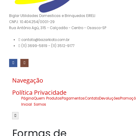
Biglar Utilidades Domesticas e Brinquedos EIRELI
CNPJ: 10.404.254/0001-29
Rua Antônio Agú, 315 - Calçadão - Centro - Osasco-SP
contato@bazarkioto.com.br
(11) 3699-5819 - (11) 3512-9177
Navegação
Política Privacidade
Página
Quem
Produtos
Pagamentos
Contato
Devoluções
Promoçõ
Inicial
Somos
Menu de alternância de hambúrguer
Formas de