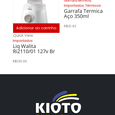
Garrafa térmica
,
Importados
,
Térmicos
Garrafa Termica
Aço 350ml
R$
31.42
Adicionar ao carrinho
Quick View
Importados
Liq Walita
Ri2110/01 127v Br
R$
130.00