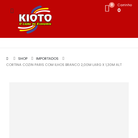
0
Carrinho
0
SHOP
IMPORTADOS
CORTINA COZIN PARIS COM ILHOS BRANCO 2,00M LARG X 1,30M ALT