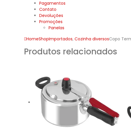
Pagamentos
Contato
Devoluções
Promoções
Panelas
Home
Shop
Importados
,
Cozinha diversos
Copo Termi
Produtos relacionados