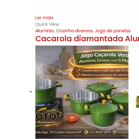
Ler mais
Quick View
Aluminio
,
Cozinha diversos
,
Jogo de panelas
Cacarola diamantada Alu