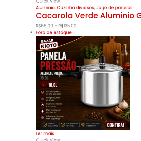
Quick View
Aluminio
,
Cozinha diversos
,
Jogo de panelas
Cacarola Verde Aluminio 
R$
68.00
–
R$
135.00
Fora de estoque
Ler mais
Quick View