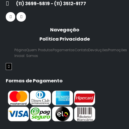
(11) 3699-5819 - (11) 3512-9177
Navegação
Política Privacidade
Página
Quem
Produtos
Pagamentos
Contato
Devoluções
Promoções
Inicial
Somos
Menu de alternância de hambúrguer
Formas de Pagamento