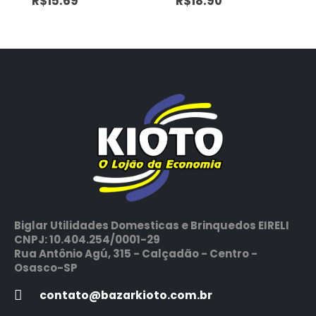
R$
15.69
R$
18.90
Biglar Utilidades Domesticas e Brinquedos EIRELI
CNPJ: 10.404.254/0001-29
Rua Antônio Agú, 315 - Calçadão - Centro -
Osasco-SP
contato@bazarkioto.com.br