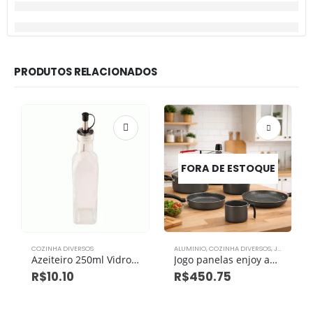
PRODUTOS RELACIONADOS
FORA DE ESTOQUE
COZINHA DIVERSOS
ALUMINIO
,
COZINHA DIVERSOS
,
JOGO DE PANELAS
Azeiteiro 250ml Vidro E Plastico Pp
Jogo panelas enjoy antiaderente com 6 peças tampa vidro e panela pressão
R$
10.10
R$
450.75