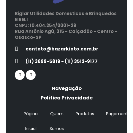
Biglar Utilidades Domesticas e Brinquedos
EIRELI
CNPJ: 10.404.254/0001-29
Rua Antônio Agú, 315 - Calçadão - Centro -
Osasco-SP
contato@bazarkioto.com.br
(11) 3699-5819 - (11) 3512-9177
Navegação
Política Privacidade
Página
Quem
Produtos
Pagamentos
Inicial
Somos