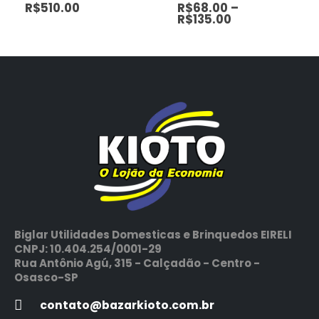
R$
68.00
–
R$
510.00
R$
135.00
Biglar Utilidades Domesticas e Brinquedos EIRELI
CNPJ: 10.404.254/0001-29
Rua Antônio Agú, 315 - Calçadão - Centro -
Osasco-SP
contato@bazarkioto.com.br